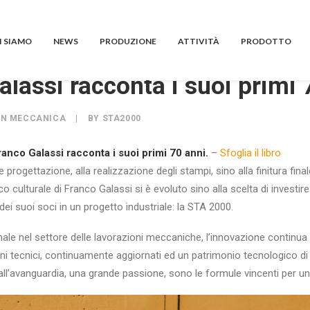
I SIAMO
NEWS
PRODUZIONE
ATTIVITÀ
PRODOTTO
alassi racconta i suoi primi 
IN
MECCANICA
|
BY
STA2000
anco Galassi racconta i suoi primi 70 anni.
–
Sfoglia il libro
 progettazione, alla realizzazione degli stampi, sino alla finitura final
o culturale di Franco Galassi si è evoluto sino alla scelta di investire
ei suoi soci in un progetto industriale: la STA 2000.
nale nel settore delle lavorazioni meccaniche, l’innovazione continua 
ani tecnici, continuamente aggiornati ed un patrimonio tecnologico di
ll’avanguardia, una grande passione, sono le formule vincenti per un