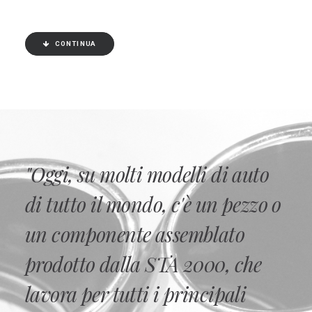
CONTINUA
"Oggi, su molti modelli di auto
di tutto il mondo, c'è un pezzo o
un componente assemblato
prodotto dalla STA 2000, che
lavora per tutti i principali